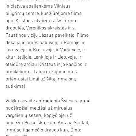
iniciatyva apsilankėme Vilniaus 
piligrimų centre, kur žiūrėjome filmą 
apie Kristaus atvaizdus: šv. Turino 
drobulės, Veronikos skraistės ir s. 
Faustinos vizijų Jėzaus paveikslo. Filmo 
dėka jaučiamės pabuvoję ir Romoje, ir 
Jeruzalėje, ir Krokuvoje, ir Varšuvoje, ir 
kitur Italijoje, Lenkijoje ir Lietuvoje. Ir 
atsidūrę arčiau Kristaus ir jo kančios ir 
prisikėlimo... Labai dėkojame mus 
priėmusiai Linai už šiltą ir malonų 
sutikimą!
Velykų savaitę antradienio Šviesos grupė 
nuoširdžiai meldėsi už mirusius 
vargdienių seserų koplyčioje: už 
popiežių Pranciškų, kun. Antaną Saulaitį, 
ir mūsų ilgamečio draugo kun. Ginto 