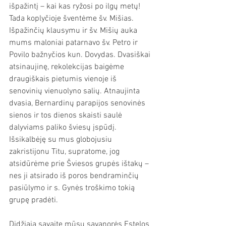
išpažintį – kai kas ryžosi po ilgų metų! 
Tada koplyčioje šventėme šv. Mišias. 
Išpažinčių klausymu ir šv. Mišių auka 
mums maloniai patarnavo šv. Petro ir 
Povilo bažnyčios kun. Dovydas. Dvasiškai 
atsinaujinę, rekolekcijas baigėme 
draugiškais pietumis vienoje iš 
senovinių vienuolyno salių. Atnaujinta 
dvasia, Bernardinų parapijos senovinės 
sienos ir tos dienos skaisti saulė 
dalyviams paliko šviesų įspūdį. 
Išsikalbėję su mus globojusiu 
zakristijonu Titu, supratome, jog 
atsidūrėme prie Šviesos grupės ištakų – 
nes ji atsirado iš poros bendraminčių 
pasiūlymo ir s. Gynės troškimo tokią 
grupę pradėti.
Didžiąją savaitę mūsų savanorės Estelos 