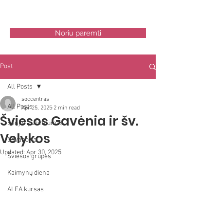
ŠV.KRYŽIAUS NAMAI SC
Noriu paremti
Post
All Posts
soccentras
All Posts
Apr 25, 2025
2 min read
Šviesos Gavėnia ir šv.
Senjorų užimtumas
Velykos
Savanoriai
Updated:
Apr 30, 2025
Šviesos grupės
Kaimynų diena
ALFA kursas