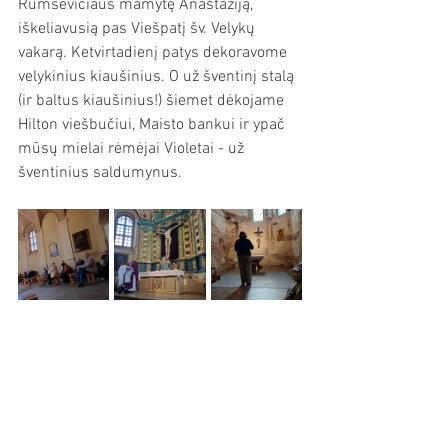
Rumševičiaus mamytę Anastaziją, 
iškeliavusią pas Viešpatį šv. Velykų 
vakarą. Ketvirtadienį patys dekoravome 
velykinius kiaušinius. O už šventinį stalą 
(ir baltus kiaušinius!) šiemet dėkojame 
Hilton viešbučiui, Maisto bankui ir ypač 
mūsų mielai rėmėjai Violetai - už 
šventinius saldumynus.