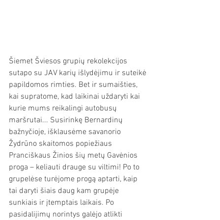
Šiemet Šviesos grupių rekolekcijos 
sutapo su JAV karių išlydėjimu ir suteikė 
papildomos rimties. Bet ir sumaišties, 
kai supratome, kad laikinai uždaryti kai 
kurie mums reikalingi autobusų 
maršrutai... Susirinkę Bernardinų 
bažnyčioje, išklausėme savanorio 
Žydrūno skaitomos popiežiaus 
Pranciškaus Žinios šių metų Gavėnios 
proga – keliauti drauge su viltimi! Po to 
grupelėse turėjome progą aptarti, kaip 
tai daryti šiais daug kam grupėje 
sunkiais ir įtemptais laikais. Po 
pasidalijimų norintys galėjo atlikti 