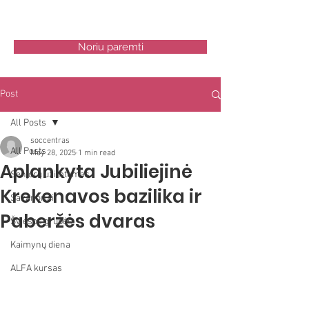
ŠV.KRYŽIAUS NAMAI SC
Noriu paremti
Post
All Posts
soccentras
All Posts
May 28, 2025
1 min read
Aplankyta Jubiliejinė
Senjorų užimtumas
Krekenavos bazilika ir
Savanoriai
Paberžės dvaras
Šviesos grupės
Kaimynų diena
ALFA kursas