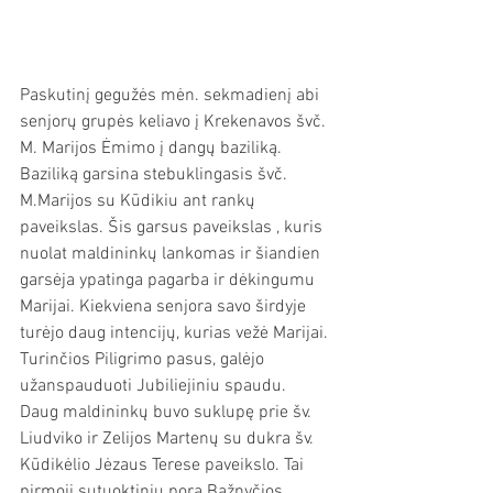
Paskutinį gegužės mėn. sekmadienį abi 
senjorų grupės keliavo į Krekenavos švč. 
M. Marijos Ėmimo į dangų baziliką. 
Baziliką garsina stebuklingasis švč. 
M.Marijos su Kūdikiu ant rankų 
paveikslas. Šis garsus paveikslas , kuris 
nuolat maldininkų lankomas ir šiandien 
garsėja ypatinga pagarba ir dėkingumu 
Marijai. Kiekviena senjora savo širdyje 
turėjo daug intencijų, kurias vežė Marijai. 
Turinčios Piligrimo pasus, galėjo 
užanspauduoti Jubiliejiniu spaudu. 
Daug maldininkų buvo suklupę prie šv. 
Liudviko ir Zelijos Martenų su dukra šv. 
Kūdikėlio Jėzaus Terese paveikslo. Tai 
pirmoji sutuoktinių pora Bažnyčios 