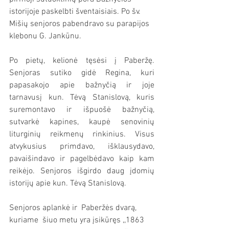
istorijoje paskelbti šventaisiais. Po šv. 
Mišių senjoros pabendravo su parapijos 
klebonu G. Jankūnu.
Po pietų, kelionė tęsėsi į Paberžę. 
Senjoras sutiko gidė Regina, kuri 
papasakojo apie bažnyčią ir joje 
tarnavusį kun. Tėvą Stanislovą, kuris 
suremontavo ir išpuošė bažnyčią, 
sutvarkė kapines, kaupė senovinių 
liturginių reikmenų rinkinius. Visus 
atvykusius primdavo, išklausydavo, 
pavaišindavo ir pagelbėdavo kaip kam 
reikėjo. Senjoros išgirdo daug įdomių 
istorijų apie kun. Tėvą Stanislovą.
Senjoros aplankė ir  Paberžės dvarą, 
kuriame  šiuo metu yra įsikūręs ,,1863 