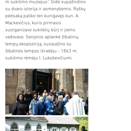
m sukilimo muziejus‘‘. Gidė supažindino 
su dvaro istorija ir asmenybėmis. Ryškų 
pėdsaką paliko ten kunigavęs kun. A. 
Mackevičius, kuris pirmasis 
suorganizavo sukilėlių būrį ir jiems 
vadovavo. Senjoros aplankė žibalinių 
lempų ekspoziciją, susipažino su 
žibalinės lempos išradėju - 1863 m. 
sukilimo rėmėju I. Lukoševičiumi.