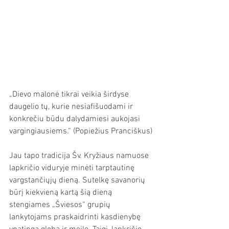
„Dievo malonė tikrai veikia širdyse 
daugelio tų, kurie nesiafišuodami ir 
konkrečiu būdu dalydamiesi aukojasi 
vargingiausiems.
“ (Popiežius Pranciškus)
Jau tapo tradicija Šv. Kryžiaus namuose 
lapkričio viduryje minėti tarptautinę 
vargstančiųjų dieną. Sutelkę savanorių 
būrį kiekvieną kartą šią dieną 
stengiames „Šviesos“ grupių 
lankytojams praskaidrinti kasdienybę 