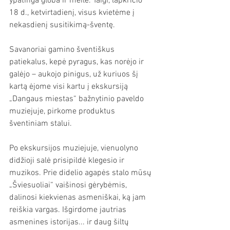
ypatinga globa ir meile. Taigi, lapkričio 
18 d., ketvirtadienį, visus kvietėme į 
nekasdienį susitikimą-šventę. 
Savanoriai gamino šventiškus 
patiekalus, kepė pyragus, kas norėjo ir 
galėjo – aukojo pinigus, už kuriuos šį 
kartą ėjome visi kartu į ekskursiją 
„Dangaus miestas“ bažnytinio paveldo 
muziejuje, pirkome produktus 
šventiniam stalui.
Po ekskursijos muziejuje, vienuolyno 
didžioji salė prisipildė klegesio ir 
muzikos. Prie didelio agapės stalo mūsų 
„Šviesuoliai“ vaišinosi gėrybėmis, 
dalinosi kiekvienas asmeniškai, ką jam 
reiškia vargas. Išgirdome jautrias 
asmenines istorijas... ir daug šiltų 