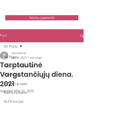
ŠV.KRYŽIAUS NAMAI SC
Noriu paremti
Post
All Posts
soccentras
All Posts
Dec 8, 2021
1 min read
Tarptautinė
Senjorų užimtumas
Vargstančiųjų diena.
Savanoriai
2021
Šviesos grupės
Updated:
Mar 24, 2025
Kaimynų diena
ALFA kursas