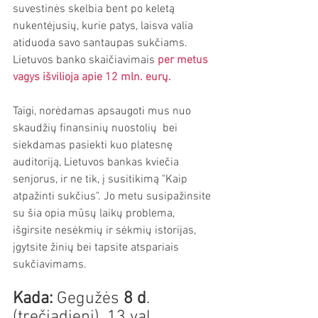
suvestinės skelbia bent po keletą 
nukentėjusių, kurie patys, laisva valia 
atiduoda savo santaupas sukčiams. 
Lietuvos banko skaičiavimais
per metus 
vagys išvilioja apie 12 mln. eurų.
Taigi, norėdamas apsaugoti mus nuo 
skaudžių finansinių nuostolių  bei 
siekdamas pasiekti kuo platesnę 
auditoriją, Lietuvos bankas kviečia 
senjorus, ir ne tik, į susitikimą "Kaip 
atpažinti sukčius". Jo metu susipažinsite 
su šia opia mūsų laikų problema, 
išgirsite nesėkmių ir sėkmių istorijas, 
įgytsite žinių bei tapsite atspariais 
sukčiavimams.
Kada:
 Gegužės 
8
d
. 
(trečiadienį), 13 val.