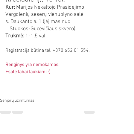
Kur:
 Marijos Nekaltojo Prasidėjimo 
Vargdienių seserų vienuolyno salė, 
s. Daukanto a. 1 (įėjimas nuo 
L.Stuokos-Gucevičiaus skvero).
Trukmė:
 1-1,5 val.
Registracija būtina tel. +370 652 01 554.
Renginys yra nemokamas.
Esate labai laukiami :)
Senjorų užimtumas
See All
Recent Posts