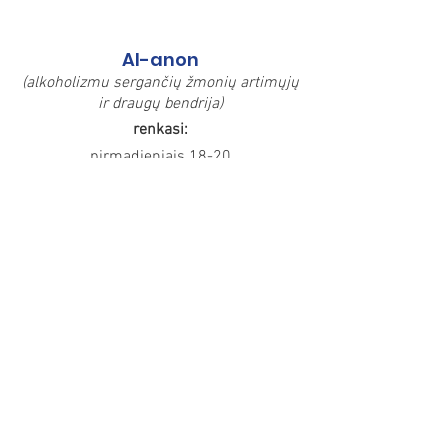
Al-anon
(alkoholizmu sergančių žmonių
art
imųjų
ir draugų bendrija)
renkasi:
pirmadieniais 18-20
Plačiau apie bendriją skaitykite
ČIA
Neišgirstųjų viltis
(bendrija vyrų ir moterų, kurie užaugo
priklausomybių ar kitų disfunkcijų
turinčioje šeimoje ir patyrė seksualinę
prievartą)
renkasi:
nuotoliniu būdu
tel. pasiteirauti
0 617 56 702